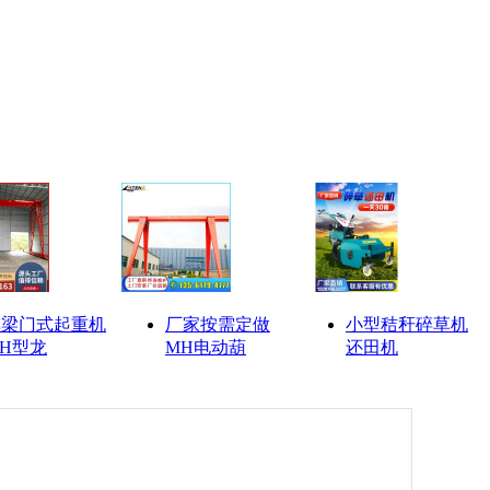
单梁门式起重机
厂家按需定做
小型秸秆碎草机
H型龙
MH电动葫
还田机