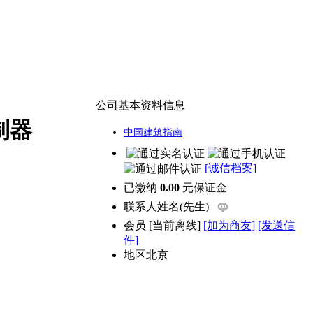
公司基本资料信息
制器
中国建筑指南
[诚信档案]
已缴纳
0.00
元保证金
联系人
姓名(先生)
会员
[
当前离线
]
[加为商友]
[发送信
件]
地区
北京