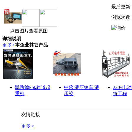
最后更新
浏览次数
点击图片查看原图
详细说明
更多
>
本企业其它产品
凯路德kbk轨道起
中承 液压绞车 液
220v电
重机
压绞
筑工程
友情链接
更多 >