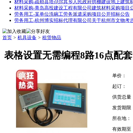
材料采购-疏勒县塔尕尔其乡人民政府拱棚建设地上建筑
材料采购-青岛高投建设工程有限公司建筑材料采购项目
劳务用工-某单位洗碗工劳务派遣采购项目公开招标公告
劳务用工-杭州博实招标代理有限公司关于杭州市文物考
首页
>
机具设备
>
租赁物品
表格设置无需编程8路16点配
单价：
起订：
供货总量
发货期限
所在地：
有效期至