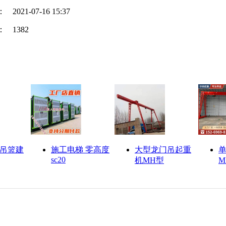
：
2021-07-16 15:37
：
1382
动吊篮建
施工电梯 零高度
大型龙门吊起重
sc20
机MH型
M